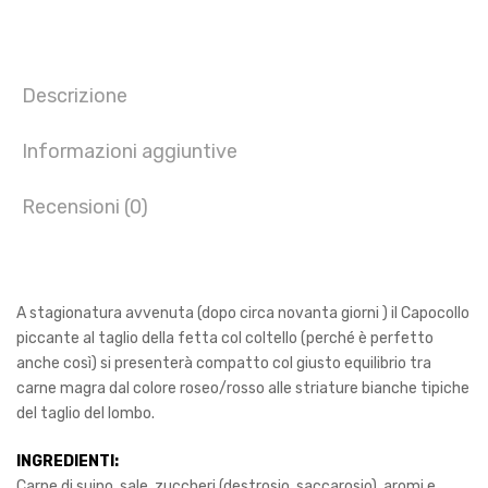
Descrizione
Informazioni aggiuntive
Recensioni (0)
A stagionatura avvenuta (dopo circa novanta giorni ) il Capocollo
piccante al taglio della fetta col coltello (perché è perfetto
anche così) si presenterà compatto col giusto equilibrio tra
carne magra dal colore roseo/rosso alle striature bianche tipiche
del taglio del lombo.
INGREDIENTI:
Carne di suino, sale, zuccheri (destrosio, saccarosio), aromi e