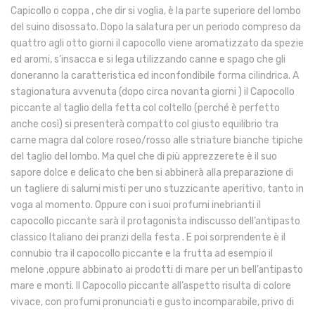
Capicollo o coppa , che dir si voglia, è la parte superiore del lombo
del suino disossato. Dopo la salatura per un periodo compreso da
quattro agli otto giorni il capocollo viene aromatizzato da spezie
ed aromi, s’insacca e si lega utilizzando canne e spago che gli
doneranno la caratteristica ed inconfondibile forma cilindrica. A
stagionatura avvenuta (dopo circa novanta giorni ) il Capocollo
piccante al taglio della fetta col coltello (perché è perfetto
anche così) si presenterà compatto col giusto equilibrio tra
carne magra dal colore roseo/rosso alle striature bianche tipiche
del taglio del lombo. Ma quel che di più apprezzerete è il suo
sapore dolce e delicato che ben si abbinerà alla preparazione di
un tagliere di salumi misti per uno stuzzicante aperitivo, tanto in
voga al momento. Oppure con i suoi profumi inebrianti il
capocollo piccante sarà il protagonista indiscusso dell’antipasto
classico Italiano dei pranzi della festa . E poi sorprendente è il
connubio tra il capocollo piccante e la frutta ad esempio il
melone ,oppure abbinato ai prodotti di mare per un bell’antipasto
mare e monti. Il Capocollo piccante all’aspetto risulta di colore
vivace, con profumi pronunciati e gusto incomparabile, privo di