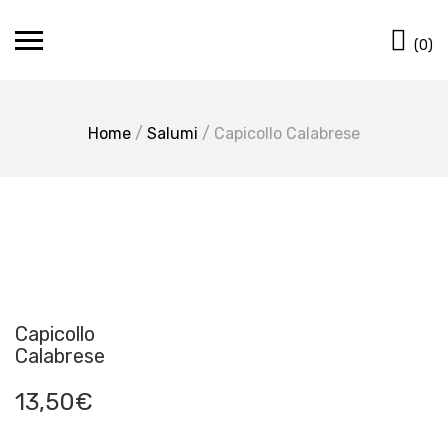
Skip
Ca
to
(0)
content
Home
/
Salumi
/ Capicollo Calabrese
Capicollo
Calabrese
13,50
€