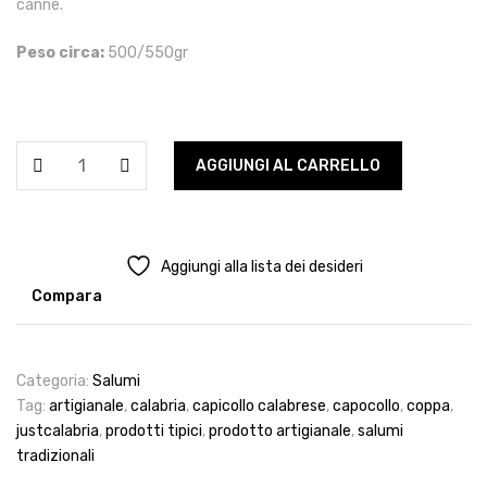
canne.
Peso circa:
500/550gr
Capicollo
AGGIUNGI AL CARRELLO
Calabrese
quantità
Aggiungi alla lista dei desideri
Compara
Categoria:
Salumi
Tag:
artigianale
,
calabria
,
capicollo calabrese
,
capocollo
,
coppa
,
justcalabria
,
prodotti tipici
,
prodotto artigianale
,
salumi
tradizionali