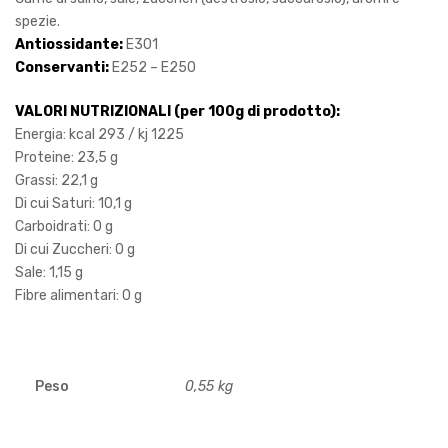
spezie.
Antiossidante:
E301
Conservanti:
E252 – E250
VALORI NUTRIZIONALI (per 100g di prodotto):
Energia: kcal 293 / kj 1225
Proteine: 23,5 g
Grassi: 22,1 g
Di cui Saturi: 10,1 g
Carboidrati: 0 g
Di cui Zuccheri: 0 g
Sale: 1,15 g
Fibre alimentari: 0 g
Peso
0,55 kg