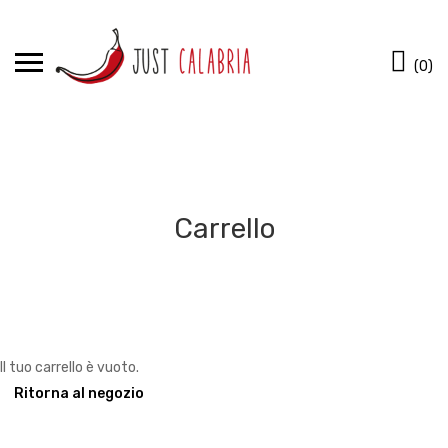
Skip
to
CONCLUDI L’ORDINE
Ca
content
(0)
INSERENDO
QUESTO CODICE SCONTO:
JC10
Carrello
Il tuo carrello è vuoto.
Ritorna al negozio