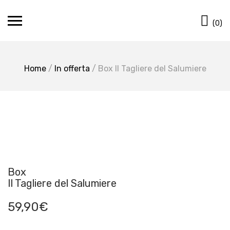
Skip
Ca
to
(0)
content
Home
/
In offerta
/ Box Il Tagliere del Salumiere
Box
Il Tagliere del Salumiere
59,90
€