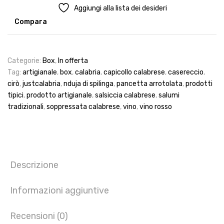
Salumiere
Aggiungi alla lista dei desideri
quantità
Compara
Categorie:
Box
,
In offerta
Tag:
artigianale
,
box
,
calabria
,
capicollo calabrese
,
casereccio
,
cirò
,
justcalabria
,
nduja di spilinga
,
pancetta arrotolata
,
prodotti
tipici
,
prodotto artigianale
,
salsiccia calabrese
,
salumi
tradizionali
,
soppressata calabrese
,
vino
,
vino rosso
Descrizione
Informazioni aggiuntive
Recensioni (0)