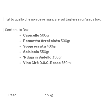
| Tutto quello che non deve mancare sul tagliere in un’unica box.
| Contenuto Box:
Capicollo
500gr
Pancetta Arrotolata
500gr
Soppressata
400gr
Salsiccia
350gr
‘Nduja in Budello
350gr
Vino Cirò D.O.C. Rosso
750ml
Peso
7,5 kg