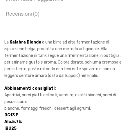
Recensioni (0)
La
Kalabra Blonde
è una birra ad alta fermentazione di
ispirazione belga, prodotta con metodo artigianale. Alla
fermentazione in tank segue una rifermentazio
ne
in bottiglia,
per affinarne gusto e aroma. Colore dorato, schiuma cremosa e
persistente, gusto rotondo con lievi note speziate e con un
leggero sen
tore
amaro (dato dal luppolo) nel finale.
Abbinamenti consigliati:
Aperitivi, primi piatti delicati, verdure, risotti bianchi, primi di
pesce, carni
bianche, formaggi freschi, dessert agli agrumi.
OG13 P
Alc.5,7%
IBU25