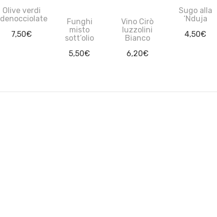
Olive verdi
Sugo alla
denocciolate
‘Nduja
Funghi
Vino Cirò
misto
Iuzzolini
7,50
€
4,50
€
sott’olio
Bianco
5,50
€
6,20
€