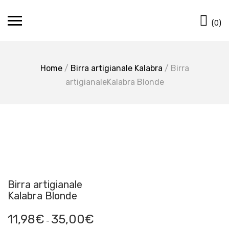
Skip
Ca
to
(0)
content
Home
/
Birra artigianale Kalabra
/ Birra
artigianaleKalabra Blonde
Birra artigianale
Kalabra Blonde
Fascia
11,98
€
35,00
€
-
di