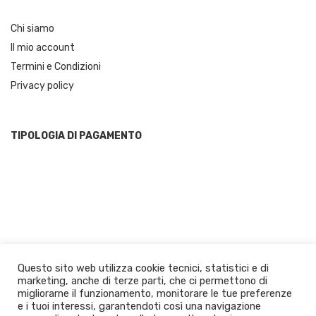
Chi siamo
Il mio account
Termini e Condizioni
Privacy policy
TIPOLOGIA DI PAGAMENTO
Questo sito web utilizza cookie tecnici, statistici e di
© 2021 JustCalabria.com by Panuzzo Prodotti Tipici | Calabrian Food
marketing, anche di terze parti, che ci permettono di
- P.IVA: 02662450804. All Rigths Reserved Design by Masnada Studio
migliorarne il funzionamento, monitorare le tue preferenze
MasnadaStudio
|
Theme:
Leto
by aThemes.
e i tuoi interessi, garantendoti così una navigazione