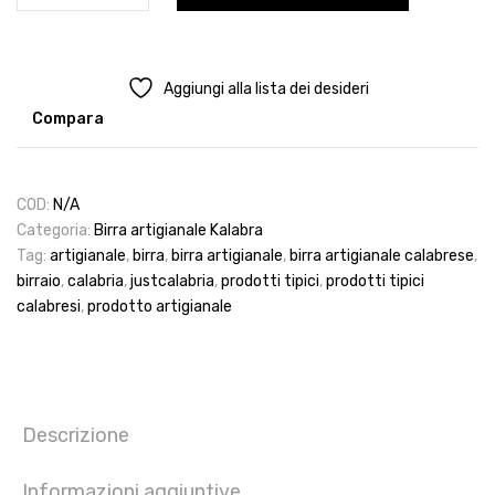
Blonde
quantità
Aggiungi alla lista dei desideri
Compara
COD:
N/A
Categoria:
Birra artigianale Kalabra
Tag:
artigianale
,
birra
,
birra artigianale
,
birra artigianale calabrese
,
birraio
,
calabria
,
justcalabria
,
prodotti tipici
,
prodotti tipici
calabresi
,
prodotto artigianale
Descrizione
Informazioni aggiuntive