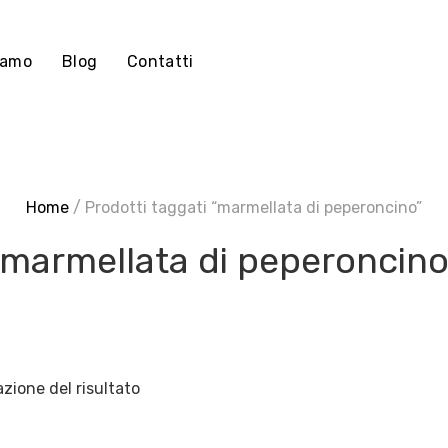
iamo
Blog
Contatti
Home
/ Prodotti taggati “marmellata di peperoncino”
marmellata di peperoncin
azione del risultato