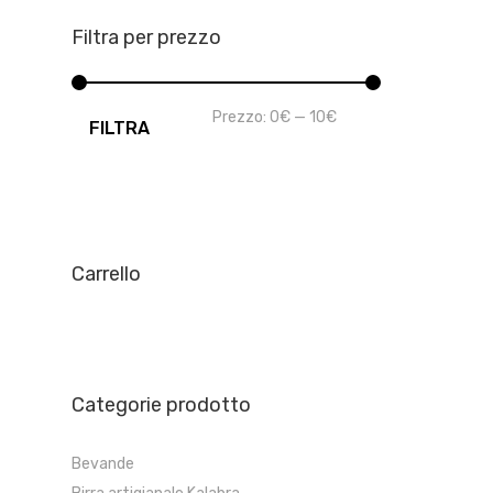
Filtra per prezzo
Prezzo
Prezzo
Prezzo:
0€
—
10€
FILTRA
Min
Max
Carrello
Categorie prodotto
Bevande