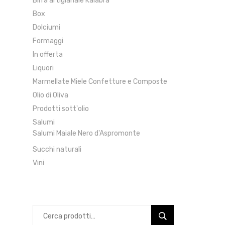
Birra artigianale Kalabra
Box
Dolciumi
Formaggi
In offerta
Liquori
Marmellate Miele Confetture e Composte
Olio di Oliva
Prodotti sott'olio
Salumi
Salumi Maiale Nero d'Aspromonte
Succhi naturali
Vini
Cerca: