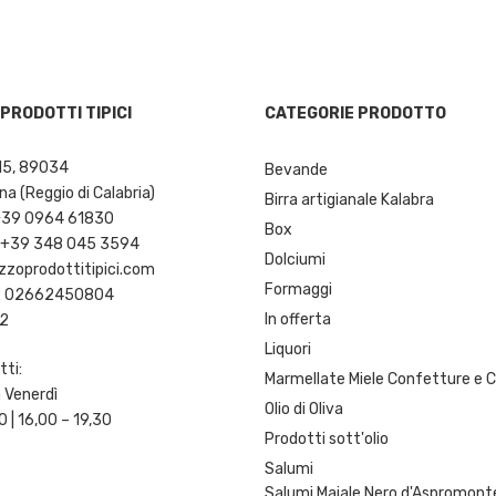
PRODOTTI TIPICI
CATEGORIE PRODOTTO
o 15, 89034
Bevande
na (Reggio di Calabria)
Birra artigianale Kalabra
 +39 0964 61830
Box
 +39 348 045 3594
Dolciumi
zoprodottitipici.com
Formaggi
VA: 02662450804
In offerta
52
Liquori
tti:
Marmellate Miele Confetture e
 Venerdì
Olio di Oliva
0 | 16,00 – 19,30
Prodotti sott'olio
Salumi
Salumi Maiale Nero d'Aspromont