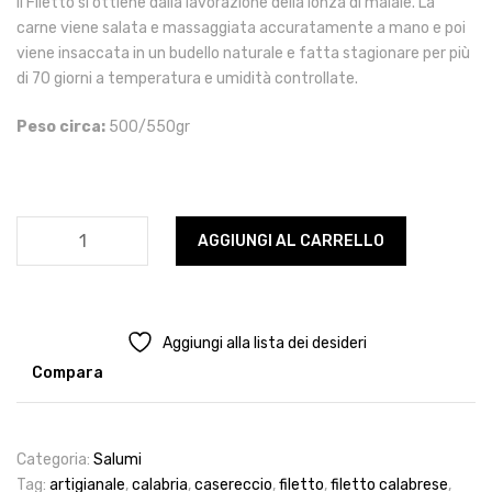
Il Filetto si ottiene dalla lavorazione della lonza di maiale. La
carne viene salata e massaggiata accuratamente a mano e poi
viene insaccata in un budello naturale e fatta stagionare per più
di 70 giorni a temperatura e umidità controllate.
Peso circa:
500/550gr
Filetto
AGGIUNGI AL CARRELLO
Calabrese
quantità
Aggiungi alla lista dei desideri
Compara
Categoria:
Salumi
Tag:
artigianale
,
calabria
,
casereccio
,
filetto
,
filetto calabrese
,