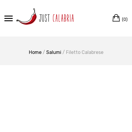
Skip
to
Ca
content
(0)
Home
/
Salumi
/ Filetto Calabrese