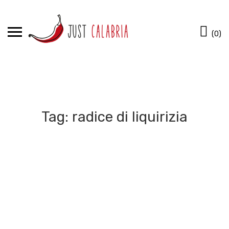
Skip
to
Ca
content
(0)
Tag:
radice di liquirizia