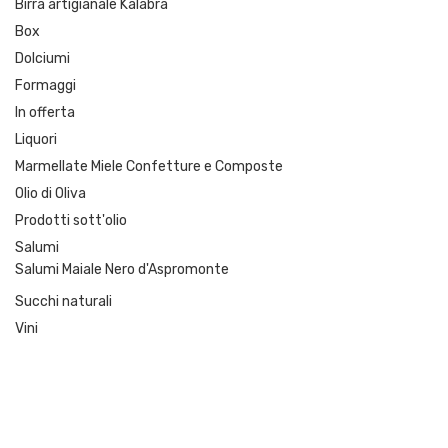
Birra artigianale Kalabra
Box
Dolciumi
Formaggi
In offerta
Liquori
Marmellate Miele Confetture e Composte
Olio di Oliva
Prodotti sott'olio
Salumi
Salumi Maiale Nero d'Aspromonte
Succhi naturali
Vini