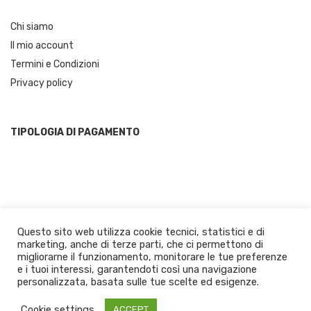
Chi siamo
Il mio account
Termini e Condizioni
Privacy policy
TIPOLOGIA DI PAGAMENTO
Questo sito web utilizza cookie tecnici, statistici e di
marketing, anche di terze parti, che ci permettono di
migliorarne il funzionamento, monitorare le tue preferenze
© 2021 JustCalabria.com by Panuzzo Prodotti Tipici | Calabrian Food
e i tuoi interessi, garantendoti così una navigazione
personalizzata, basata sulle tue scelte ed esigenze.
- P.IVA: 02662450804. All Rigths Reserved Design by Masnada Studio
MasnadaStudio
|
Theme:
Leto
by aThemes.
Cookie settings
ACCEPT