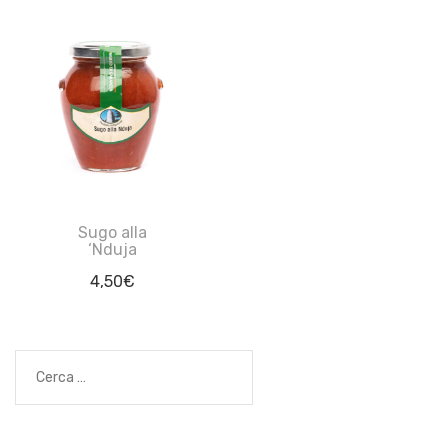
Sugo alla
‘Nduja
4,50
€
Ricerca
per: