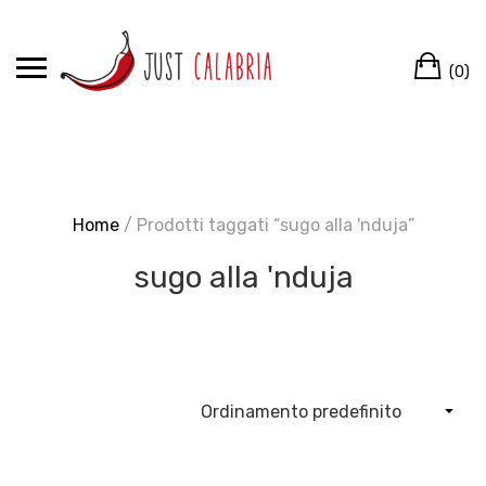
Skip
to
Ca
content
(0)
Home
/ Prodotti taggati “sugo alla 'nduja”
sugo alla 'nduja