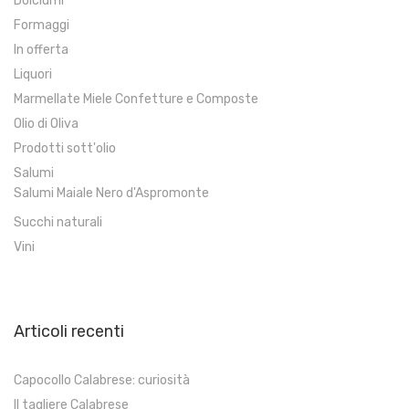
Dolciumi
Formaggi
In offerta
Liquori
Marmellate Miele Confetture e Composte
Olio di Oliva
Prodotti sott'olio
Salumi
Salumi Maiale Nero d'Aspromonte
Succhi naturali
Vini
Articoli recenti
Capocollo Calabrese: curiosità
Il tagliere Calabrese