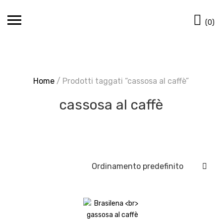
Skip
Ca
to
(0)
content
Home
/ Prodotti taggati “cassosa al caffè”
cassosa al caffè