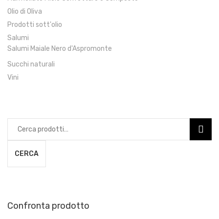
Olio di Oliva
Prodotti sott'olio
Salumi
Salumi Maiale Nero d'Aspromonte
Succhi naturali
Vini
Cerca:
CERCA
Confronta prodotto