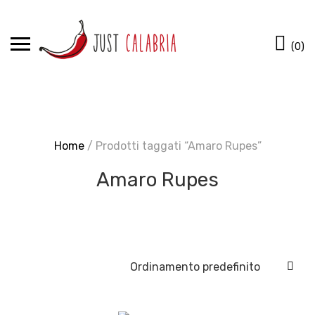
Skip
to
Ca
content
(0)
Home
/ Prodotti taggati “Amaro Rupes”
Amaro Rupes