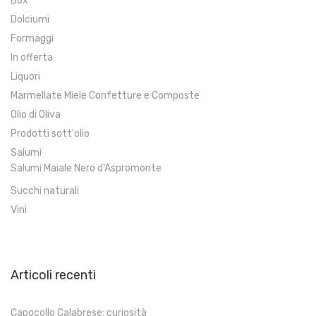
Box
Dolciumi
Formaggi
In offerta
Liquori
Marmellate Miele Confetture e Composte
Olio di Oliva
Prodotti sott'olio
Salumi
Salumi Maiale Nero d'Aspromonte
Succhi naturali
Vini
Articoli recenti
Capocollo Calabrese: curiosità