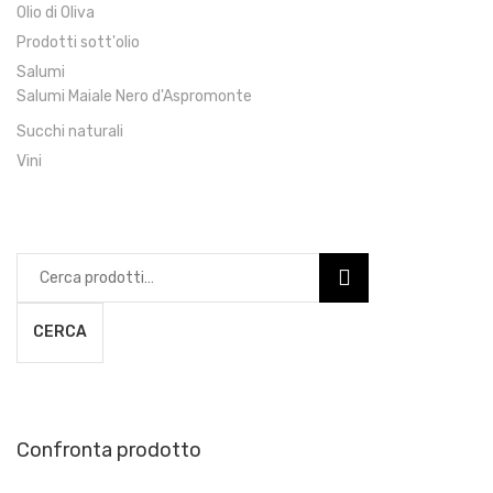
Olio di Oliva
Prodotti sott'olio
Salumi
Salumi Maiale Nero d'Aspromonte
Succhi naturali
Vini
Cerca:
CERCA
Confronta prodotto