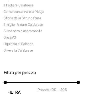
Il tagliere Calabrese
Come conservare la ‘Nduja
Storia della Struncatura
Il miglior Amaro Calabrese
Suino nero d’Aspromonte
Olio EVO
Liquirizia di Calabria
Olive alla Calabrese
Filtra per prezzo
Prezzo
Prezzo
Prezzo:
10€
—
20€
FILTRA
Min
Max