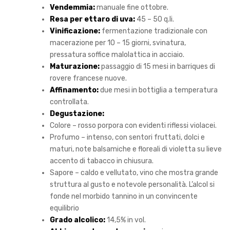
Vendemmia:
manuale fine ottobre.
Resa per ettaro di uva:
45 – 50 q.li.
Vinificazione:
fermentazione tradizionale con
macerazione per 10 – 15 giorni, svinatura,
pressatura soffice malolattica in acciaio.
Maturazione:
passaggio di 15 mesi in barriques di
rovere francese nuove.
Affinamento:
due mesi in bottiglia a temperatura
controllata.
Degustazione:
Colore – rosso porpora con evidenti riflessi violacei.
Profumo – intenso, con sentori fruttati, dolci e
maturi, note balsamiche e floreali di violetta su lieve
accento di tabacco in chiusura.
Sapore – caldo e vellutato, vino che mostra grande
struttura al gusto e notevole personalità. L’alcol si
fonde nel morbido tannino in un convincente
equilibrio
Grado alcolico:
14,5% in vol.