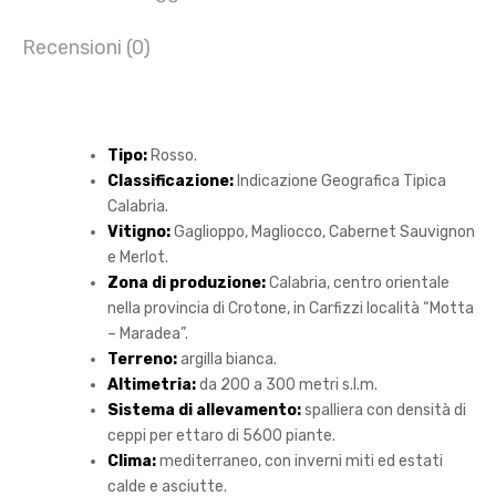
Recensioni (0)
Tipo:
Rosso.
Classificazione:
Indicazione Geografica Tipica
Calabria.
Vitigno:
Gaglioppo, Magliocco, Cabernet Sauvignon
e Merlot.
Zona di produzione:
Calabria, centro orientale
nella provincia di Crotone, in Carfizzi località “Motta
– Maradea”.
Terreno:
argilla bianca.
Altimetria:
da 200 a 300 metri s.l.m.
Sistema di allevamento:
spalliera con densità di
ceppi per ettaro di 5600 piante.
Clima:
mediterraneo, con inverni miti ed estati
calde e asciutte.