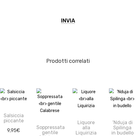
Prodotti correlati
Salsiccia
piccante
Liquore
‘Nduja di
Soppressata
alla
Spilinga
9,95
€
gentile
Liquirizia
in budello