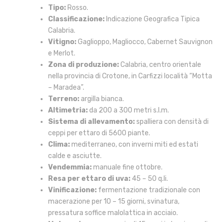
Tipo:
Rosso.
Classificazione:
Indicazione Geografica Tipica
Calabria.
Vitigno:
Gaglioppo, Magliocco, Cabernet Sauvignon
e Merlot.
Zona di produzione:
Calabria, centro orientale
nella provincia di Crotone, in Carfizzi località “Motta
– Maradea”.
Terreno:
argilla bianca.
Altimetria:
da 200 a 300 metri s.l.m.
Sistema di allevamento:
spalliera con densità di
ceppi per ettaro di 5600 piante.
Clima:
mediterraneo, con inverni miti ed estati
calde e asciutte.
Vendemmia:
manuale fine ottobre.
Resa per ettaro di uva:
45 – 50 q.li.
Vinificazione:
fermentazione tradizionale con
macerazione per 10 – 15 giorni, svinatura,
pressatura soffice malolattica in acciaio.