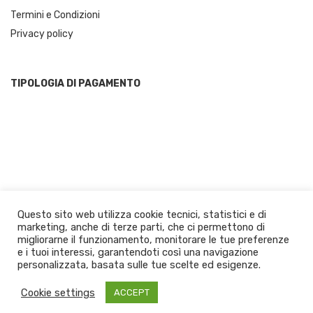
Termini e Condizioni
Privacy policy
TIPOLOGIA DI PAGAMENTO
Questo sito web utilizza cookie tecnici, statistici e di
© 2021 JustCalabria.com by Panuzzo Prodotti Tipici | Calabrian Food
marketing, anche di terze parti, che ci permettono di
- P.IVA: 02662450804. All Rigths Reserved Design by Masnada Studio
migliorarne il funzionamento, monitorare le tue preferenze
MasnadaStudio
|
Theme:
Leto
by aThemes.
e i tuoi interessi, garantendoti così una navigazione
personalizzata, basata sulle tue scelte ed esigenze.
Cookie settings
ACCEPT