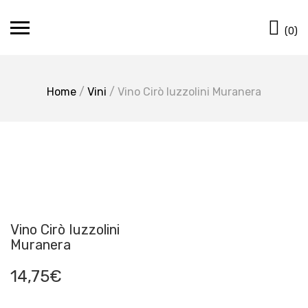
Skip
Ca
to
(0)
content
Home
/
Vini
/ Vino Cirò Iuzzolini Muranera
Vino Cirò Iuzzolini
Muranera
14,75
€