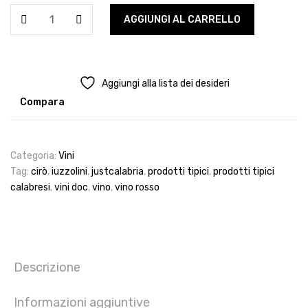
Vino
AGGIUNGI AL CARRELLO
Cirò
Iuzzolini
Muranera
quantità
Aggiungi alla lista dei desideri
Compara
Categoria:
Vini
Tag:
cirò
,
iuzzolini
,
justcalabria
,
prodotti tipici
,
prodotti tipici
calabresi
,
vini doc
,
vino
,
vino rosso
Descrizione
Informazioni aggiuntive