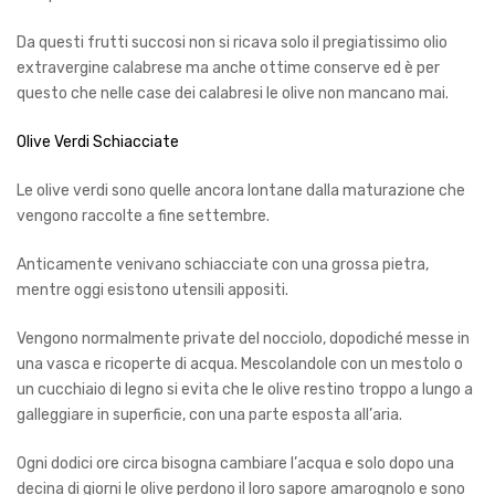
Da questi frutti succosi non si ricava solo il pregiatissimo olio
extravergine calabrese ma anche ottime conserve ed è per
questo che nelle case dei calabresi le olive non mancano mai.
Olive Verdi Schiacciate
Le olive verdi sono quelle ancora lontane dalla maturazione che
vengono raccolte a fine settembre.
A
nticamente
venivano schiacciate con una grossa pietra,
mentre oggi esistono utensili appositi.
Vengono normalmente private del nocciolo, dopodiché messe in
una vasca e ricoperte di acqua. M
escola
ndole con un mestolo o
un cucchiaio di legno si evita che le olive restino troppo a lungo a
galleggiare in superficie, con una parte esposta all
’
aria.
Ogni dodici ore circa bisogna cambiare l
’
acqua e solo dopo una
decina di giorni le olive perdono il loro sapore amarognolo e sono