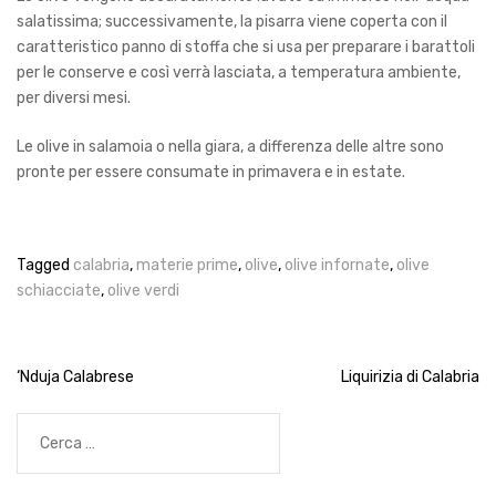
salatissima; successivamente, la
pisarra
viene coperta con il
caratteristico panno di stoffa che si usa per preparare i barattoli
per le conserve e così verr
à
lasciata, a temperatura ambiente,
per diversi mesi.
Le olive in salamoia o nella giara, a differenza delle altre sono
pronte per essere consumate in primavera e in estate.
Tagged
calabria
,
materie prime
,
olive
,
olive infornate
,
olive
schiacciate
,
olive verdi
Navigazione
‘Nduja Calabrese
Liquirizia di Calabria
articoli
Ricerca
per: