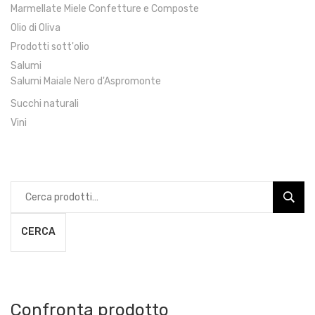
Marmellate Miele Confetture e Composte
Olio di Oliva
Prodotti sott'olio
Salumi
Salumi Maiale Nero d'Aspromonte
Succhi naturali
Vini
Cerca:
CERCA
Confronta prodotto