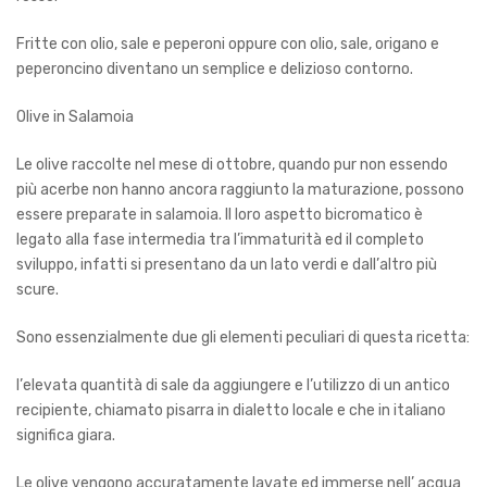
Fritte con olio, sale e peperoni oppure con olio, sale, origano e
peperoncino diventano un semplice e delizioso contorno.
Olive in Salamoia
Le olive raccolte nel mese di ottobre, quando pur non essendo
più acerbe non hanno ancora raggiunto la maturazione, possono
essere preparate in salamoia. Il loro aspetto bicromatico è
legato alla fase intermedia tra l’immaturità ed il completo
sviluppo, infatti si presentano da un lato verdi e dall
’
altro più
scure.
Sono essenzialmente due gli elementi peculiari di questa ricetta:
l
’
elevata quantit
à
di sale da aggiungere e l
’
utilizzo di un antico
recipiente, chiamato
pisarra
in dialetto locale e che in italiano
significa giara.
Le olive vengono accuratamente lavate ed immerse nell’ acqua